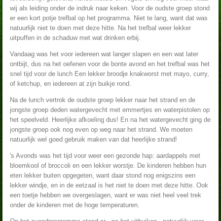
wij als leiding onder de indruk naar keken. Voor de oudste groep stond
er een kort potje trefbal op het programma. Niet te lang, want dat was
natuurlijk niet te doen met deze hitte. Na het trefbal weer lekker
uitpuffen in de schaduw met wat drinken erbij.
Vandaag was het voor iedereen wat langer slapen en een wat later
ontbijt, dus na het oefenen voor de bonte avond en het trefbal was het
snel tijd voor de lunch Een lekker broodje knakworst met mayo, curry,
of ketchup, en iedereen at zijn buikje rond.
Na de lunch vertrok de oudste groep lekker naar het strand en de
jongste groep deden watergevecht met emmertjes en waterpistolen op
het speelveld. Heerlijke afkoeling dus! En na het watergevecht ging de
jongste groep ook nog even op weg naar het strand. We moeten
natuurlijk wel goed gebruik maken van dat heerlijke strand!
's Avonds was het tijd voor weer een gezonde hap: aardappels met
bloemkool of broccoli en een lekker worstje. De kinderen hebben hun
eten lekker buiten opgegeten, want daar stond nog enigszins een
lekker windje, en in de eetzaal is het niet te doen met deze hitte. Ook
een toetje hebben we overgeslagen, want er was niet heel veel trek
onder de kinderen met de hoge temperaturen.