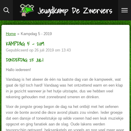
Ga
Jeugdkamp De Zwervers
direct
naar
de
hoofdinhoud
Home
»
Kampdag 5 - 2019
KAMPDAG 5 - 2019
Gepubliceerd op 26 juli 2019 om 13:43
DONDERDAG 25 JULI
Hallo iedereen!
Vandaag is het alweer de één na laatste dag van de kampweek, wat
gaat de tijd toch hard! Vandaag was het ontzettend warm en een klap
in je gezicht wanneer je het hutje uitstapte, dus we hebben veel
rekening gehouden met zonnebrand smeren en drinken.
Voor de jongste groep begon de dag na het ontbijt met het oefenen
voor de bonte avond die deze avond plaats zou vinden. Ieder groepje
dat een dansje of toneelstukje op wilde voeren had een leuk muziekje
opgezet en ging fanatiek aan de slag. Oude lakens werden
tevoorschijn getoverd, heksenketels en vogels en nog veel meer waar