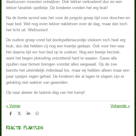
daartussen moesten ontwijken. Ook lekker verkoelend dus en een
lekker fanatiek spelletje. De kinderen vonden het erg leuk!
Na de bonte avond was het voor de jongste groep tijd voor douchen en
naar bed. Wel nog even lekker nakletsen over de dag, maar dan toch
het licht uit. Weltrusten!
De oudste groep vond het bordspellenavondje stiekem toch heel erg
leuk, dus dat hebben zij nog een keertje gedaan. Ook voor hen was
het daarna tijd om hun bed op te zoeken. Nog een beetje hectiek,
want het begon plotseling ontzettend hard te waaien. Gauw alle
spullen naar binnen brengen voordat alles wegwaait. Op de zee
barstte het uiteindelijk inderdaad los, maar wij hebben alleen maar een
paar spatjes regen gehad. De kinderen die al lagen te slapen zijn er
gelukkig niet wakker van geworden.
Op naar alweer de laatste dag van het kamp!
«
Vorige
Volgende
»
D
D
S
D
e
e
h
e
l
e
a
l
REACTIE PLAATSEN
e
l
r
e
n
e
n