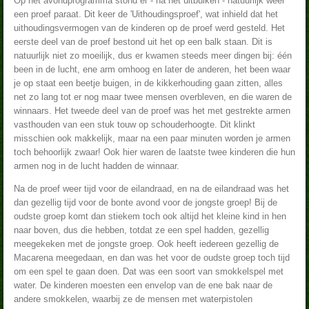
Op het avondprogramma stond er - na het uitbuiken - natuurlijk weer
een proef paraat. Dit keer de 'Uithoudingsproef', wat inhield dat het
uithoudingsvermogen van de kinderen op de proef werd gesteld. Het
eerste deel van de proef bestond uit het op een balk staan. Dit is
natuurlijk niet zo moeilijk, dus er kwamen steeds meer dingen bij: één
been in de lucht, ene arm omhoog en later de anderen, het been waar
je op staat een beetje buigen, in de kikkerhouding gaan zitten, alles
net zo lang tot er nog maar twee mensen overbleven, en die waren de
winnaars. Het tweede deel van de proef was het met gestrekte armen
vasthouden van een stuk touw op schouderhoogte. Dit klinkt
misschien ook makkelijk, maar na een paar minuten worden je armen
toch behoorlijk zwaar! Ook hier waren de laatste twee kinderen die hun
armen nog in de lucht hadden de winnaar.
Na de proef weer tijd voor de eilandraad, en na de eilandraad was het
dan gezellig tijd voor de bonte avond voor de jongste groep! Bij de
oudste groep komt dan stiekem toch ook altijd het kleine kind in hen
naar boven, dus die hebben, totdat ze een spel hadden, gezellig
meegekeken met de jongste groep. Ook heeft iedereen gezellig de
Macarena meegedaan, en dan was het voor de oudste groep toch tijd
om een spel te gaan doen. Dat was een soort van smokkelspel met
water. De kinderen moesten een envelop van de ene bak naar de
andere smokkelen, waarbij ze de mensen met waterpistolen