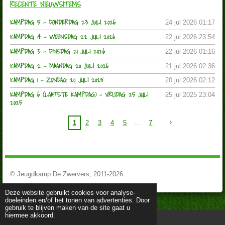
RECENTE NIEUWSITEMS
KAMPDAG 5 - DONDERDAG 23 JULI 2026
24 jul 2026
01:17
KAMPDAG 4 - WOENSDAG 22 JULI 2026
22 jul 2026
23:54
KAMPDAG 3 - DINSDAG 21 JULI 2026
22 jul 2026
01:16
KAMPDAG 2 - MAANDAG 20 JULI 2026
21 jul 2026
02:36
KAMPDAG 1 - ZONDAG 20 JULI 2025
20 jul 2026
02:12
KAMPDAG 6 (LAATSTE KAMPDAG) - VRIJDAG 25 JULI
25 jul 2025
23:04
2025
1
2
3
4
5
7
© Jeugdkamp De Zwervers, 2011-2026
Deze website gebruikt cookies voor analyse-
doeleinden en/of het tonen van advertenties. Door
gebruik te blijven maken van de site gaat u
hiermee akkoord.