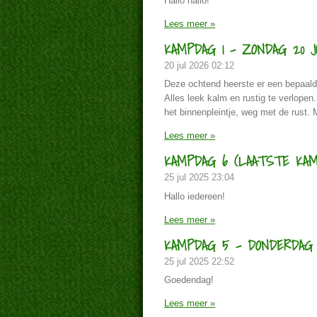
Hallo hallo!
Lees meer »
KAMPDAG 1 - ZONDAG 20 J
20 jul 2026
02:12
Deze ochtend heerste er een bepaalde
Alles leek kalm en rustig te verlope
het binnenpleintje, weg met de rust. 
Lees meer »
KAMPDAG 6 (LAATSTE KAMP
25 jul 2025
23:04
Hallo iedereen!
Lees meer »
KAMPDAG 5 - DONDERDAG 
25 jul 2025
22:52
Goedendag!
Lees meer »