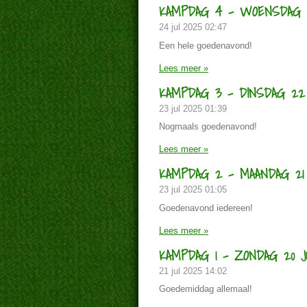
KAMPDAG 4 - WOENSDAG 2
24 jul 2025
02:47
Een hele goedenavond!
Lees meer »
KAMPDAG 3 - DINSDAG 22 
23 jul 2025
01:39
Nogmaals goedenavond!
Lees meer »
KAMPDAG 2 - MAANDAG 21 
23 jul 2025
01:05
Goedenavond iedereen!
Lees meer »
KAMPDAG 1 - ZONDAG 20 J
21 jul 2025
14:02
Goedemiddag allemaal!