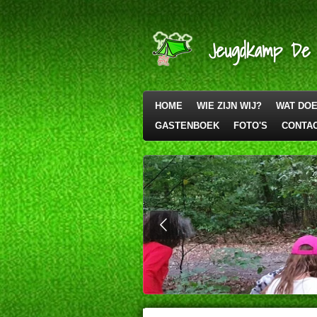
Ga
direct
Jeugdkamp De
naar
de
hoofdinhoud
HOME
WIE ZIJN WIJ?
WAT DO
GASTENBOEK
FOTO'S
CONTA