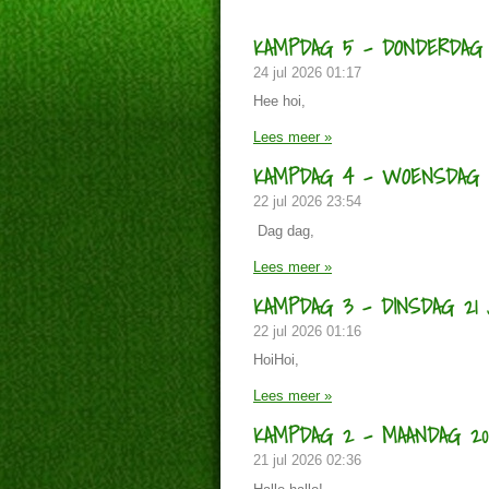
KAMPDAG 5 - DONDERDAG 
24 jul 2026
01:17
Hee hoi,
Lees meer »
KAMPDAG 4 - WOENSDAG 2
22 jul 2026
23:54
Dag dag,
Lees meer »
KAMPDAG 3 - DINSDAG 21 J
22 jul 2026
01:16
HoiHoi,
Lees meer »
KAMPDAG 2 - MAANDAG 20 
21 jul 2026
02:36