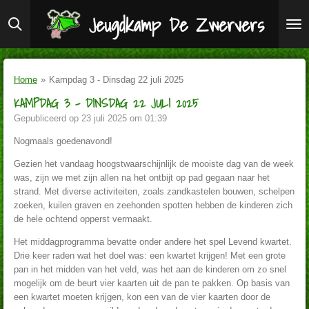
Ga
Jeugdkamp De Zwervers
direct
naar
de
hoofdinhoud
Home
»
Kampdag 3 - Dinsdag 22 juli 2025
KAMPDAG 3 - DINSDAG 22 JULI 2025
Gepubliceerd op 23 juli 2025 om 01:39
Nogmaals goedenavond!
Gezien het vandaag hoogstwaarschijnlijk de mooiste dag van de week
was, zijn we met zijn allen na het ontbijt op pad gegaan naar het
strand. Met diverse activiteiten, zoals zandkastelen bouwen, schelpen
zoeken, kuilen graven en zeehonden spotten hebben de kinderen zich
de hele ochtend opperst vermaakt.
Het middagprogramma bevatte onder andere het spel Levend kwartet.
Drie keer raden wat het doel was: een kwartet krijgen! Met een grote
pan in het midden van het veld, was het aan de kinderen om zo snel
mogelijk om de beurt vier kaarten uit de pan te pakken. Op basis van
een kwartet moeten krijgen, kon een van de vier kaarten door de