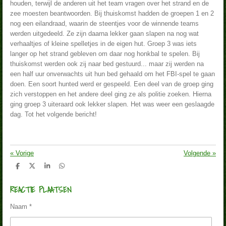
houden, terwijl de anderen uit het team vragen over het strand en de
zee moesten beantwoorden. Bij thuiskomst hadden de groepen 1 en 2
nog een eilandraad, waarin de steentjes voor de winnende teams
werden uitgedeeld. Ze zijn daarna lekker gaan slapen na nog wat
verhaaltjes of kleine spelletjes in de eigen hut. Groep 3 was iets
langer op het strand gebleven om daar nog honkbal te spelen. Bij
thuiskomst werden ook zij naar bed gestuurd... maar zij werden na
een half uur onverwachts uit hun bed gehaald om het FBI-spel te gaan
doen. Een soort hunted werd er gespeeld. Een deel van de groep ging
zich verstoppen en het andere deel ging ze als politie zoeken. Hierna
ging groep 3 uiteraard ook lekker slapen. Het was weer een geslaagde
dag. Tot het volgende bericht!
«
Vorige
Volgende
»
D
D
S
D
e
e
h
e
l
e
a
l
REACTIE PLAATSEN
e
l
r
e
n
e
n
Naam *