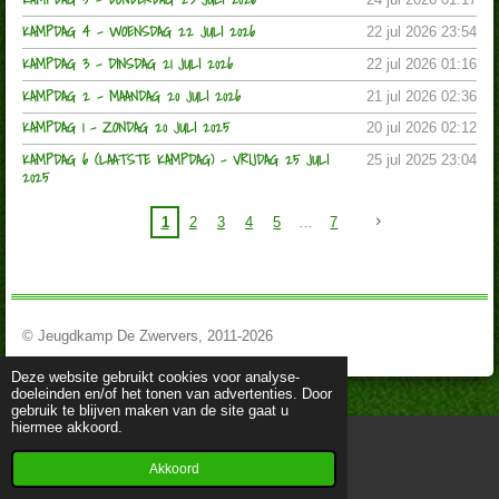
KAMPDAG 4 - WOENSDAG 22 JULI 2026
22 jul 2026
23:54
KAMPDAG 3 - DINSDAG 21 JULI 2026
22 jul 2026
01:16
KAMPDAG 2 - MAANDAG 20 JULI 2026
21 jul 2026
02:36
KAMPDAG 1 - ZONDAG 20 JULI 2025
20 jul 2026
02:12
KAMPDAG 6 (LAATSTE KAMPDAG) - VRIJDAG 25 JULI
25 jul 2025
23:04
2025
1
2
3
4
5
7
© Jeugdkamp De Zwervers, 2011-2026
Deze website gebruikt cookies voor analyse-
doeleinden en/of het tonen van advertenties. Door
gebruik te blijven maken van de site gaat u
hiermee akkoord.
Akkoord
E-mailadres