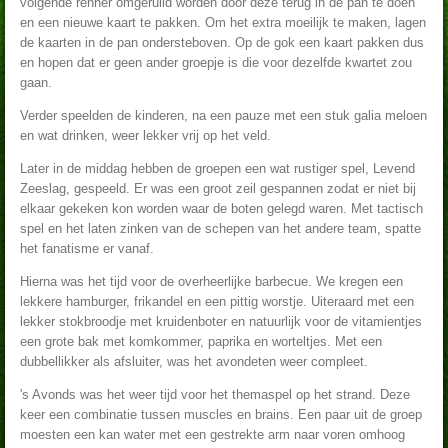
volgende renner omgeruild worden door deze terug in de pan te doen
en een nieuwe kaart te pakken. Om het extra moeilijk te maken, lagen
de kaarten in de pan ondersteboven. Op de gok een kaart pakken dus
en hopen dat er geen ander groepje is die voor dezelfde kwartet zou
gaan.
Verder speelden de kinderen, na een pauze met een stuk galia meloen
en wat drinken, weer lekker vrij op het veld.
Later in de middag hebben de groepen een wat rustiger spel, Levend
Zeeslag, gespeeld. Er was een groot zeil gespannen zodat er niet bij
elkaar gekeken kon worden waar de boten gelegd waren. Met tactisch
spel en het laten zinken van de schepen van het andere team, spatte
het fanatisme er vanaf.
Hierna was het tijd voor de overheerlijke barbecue. We kregen een
lekkere hamburger, frikandel en een pittig worstje. Uiteraard met een
lekker stokbroodje met kruidenboter en natuurlijk voor de vitamientjes
een grote bak met komkommer, paprika en worteltjes. Met een
dubbellikker als afsluiter, was het avondeten weer compleet.
's Avonds was het weer tijd voor het themaspel op het strand. Deze
keer een combinatie tussen muscles en brains. Een paar uit de groep
moesten een kan water met een gestrekte arm naar voren omhoog