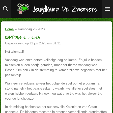
Ga
Jeugdkamp De Zwervers
direct
naar
de
hoofdinhoud
Home
»
Kampdag 2 - 2023
KAMPDAG 2 - 2023
Gepubliceerd op 11 juli 2023 om 01:31
Hoi allemaal!
Vandaag was onze eerste volledige dag op kamp. En jullie hadden
misschien al een beetje geraden, maar het thema vandaag was
Pasen! Om gelijk in de stemming te komen zijn we begonnen met het
paasontbijt.
Wanneer vervolgens alweer het volgende spel op het programma
stond namelijk het paas-zeskamp waarbij we allerlei spelletjes met
eieren hebben gedaan. Na ook nog wat vrije tijd was het alweer tijd
voor de lunchpauze.
In de middag hebben we het succesvolle Kolonisten van Catan
gespeeld. De kinderen moesten in groepen verschillende grondstoffen